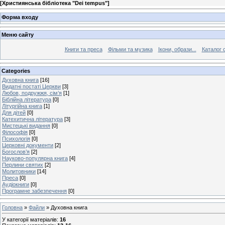
[
Християнська бібліотека "Dei tempus"
]
Форма входу
Меню сайту
Книги та преса
Фільми та музика
Ікони, образи...
Каталог 
Categories
Духовна книга
[16]
Видатні постаті Церкви
[3]
Любов, подружжя, сім’я
[1]
Біблійна література
[0]
Літургійна книга
[1]
Для дітей
[0]
Катехитична література
[3]
Мистецькі видання
[0]
Філософія
[0]
Психологія
[0]
Церковні документи
[2]
Богослов’я
[2]
Науково-популярна книга
[4]
Перлини святих
[2]
Молитовники
[14]
Преса
[0]
Аудіокниги
[0]
Програмне забезпечення
[0]
Головна
»
Файли
» Духовна книга
У категорії матеріалів
:
16