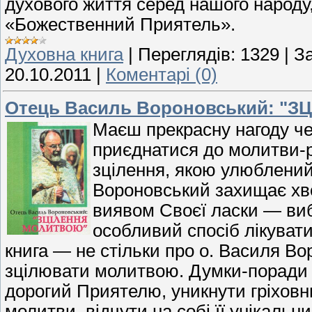
духового життя серед нашого народу
«Божественний Приятель».
Духовна книга
|
Переглядів:
1329
|
З
20.10.2011
|
Коментарі (0)
Отець Василь Вороновський: "
Маєш прекрасну нагоду чер
приєднатися до молитви-р
зцілення, якою улюблений
Вороновський захищає хвор
виявом Своєї лас­ки — ви
особливий спосіб лікувати 
книга — не стільки про о. Василя Во
зцілювати молитвою. Думки-поради 
дорогий При­ятелю, уникнути гріховн
молитви, відчути на собі її унікальн