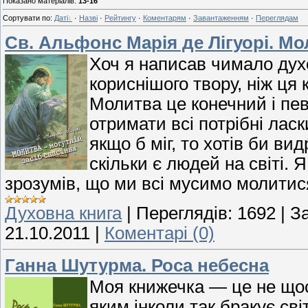
Показано матеріалів
:
13-16
Сортувати по
:
Даті
·
Назві
·
Рейтингу
·
Коментарям
·
Завантаженням
·
Переглядам
Св. Альфонс Марія де Лігуорі. Мол
Хоч я написав чимало дух
кориснішого твору, ніж ця 
Молитва це конечний і пев
отримати всі потрібні лас
якщо б міг, то хотів би ви
скільки є людей на світі. 
зрозумів, що ми всі мусимо молитис
Духовна книга
|
Переглядів:
1692
|
З
21.10.2011
|
Коментарі (0)
Ганна Шутурма. Роса небесна
Моя книжечка — це не щос
яким інколи так бракує сві