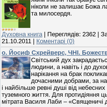
ніколи не залишає Божа л
та милосердя.
Духовна книга
|
Переглядів:
2362
|
З
21.10.2011
|
Коментарі (0)
о. Йосиф Схрейверс, ЧНІ. Божес
Світський дух закрадаєтьс
людини, а навіть і до дух
нарікання на брак поклика
дочасними добрами, за на
і найбільше ревні душі від небесних
туземного життя. Для протидіяння ц
мітрата Василя Лаби – «Священичі д