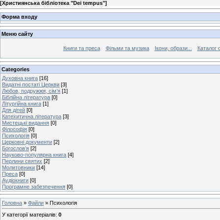
[
Християнська бібліотека "Dei tempus"
]
Форма входу
Меню сайту
Книги та преса
Фільми та музика
Ікони, образи...
Каталог 
Categories
Духовна книга
[16]
Видатні постаті Церкви
[3]
Любов, подружжя, сім’я
[1]
Біблійна література
[0]
Літургійна книга
[1]
Для дітей
[0]
Катехитична література
[3]
Мистецькі видання
[0]
Філософія
[0]
Психологія
[0]
Церковні документи
[2]
Богослов’я
[2]
Науково-популярна книга
[4]
Перлини святих
[2]
Молитовники
[14]
Преса
[0]
Аудіокниги
[0]
Програмне забезпечення
[0]
Головна
»
Файли
» Психологія
У категорії матеріалів
:
0