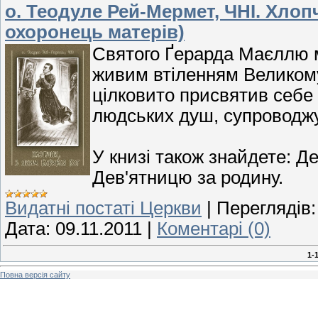
о. Теодуле Рей-Мермет, ЧНІ. Хлоп
охоронець матерів)
Святого Ґерарда Маєллю м
живим втіленням Великому
цілковито присвятив себе
людських душ, супроводжу
У книзі також знайдете: Де
Дев'ятницю за родину.
Видатні постаті Церкви
|
Переглядів:
Дата:
09.11.2011
|
Коментарі (0)
1-
Повна версія сайту