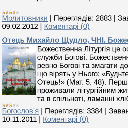
Молитовники
|
Переглядів:
2883
|
За
09.02.2012
|
Коментарі (0)
Отець Михайло Щудло, ЧНІ. Божес
Божественна Літургія це о
служби Богові. Божественн
ревно Богові та змагати до
що вірять у Нього: «Будьт
Отець!» (Мат. 5, 48). Перш
проживали літургійним жит
та в спільноті, ламанні хлі
Богослов’я
|
Переглядів:
3384
|
Зава
10.11.2011
|
Коментарі (0)