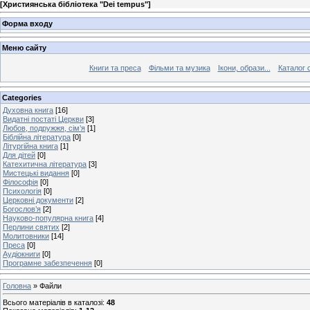
[
Християнська бібліотека "Dei tempus"
]
Форма входу
Меню сайту
Книги та преса
Фільми та музика
Ікони, образи...
Каталог 
Categories
Духовна книга
[16]
Видатні постаті Церкви
[3]
Любов, подружжя, сім’я
[1]
Біблійна література
[0]
Літургійна книга
[1]
Для дітей
[0]
Катехитична література
[3]
Мистецькі видання
[0]
Філософія
[0]
Психологія
[0]
Церковні документи
[2]
Богослов’я
[2]
Науково-популярна книга
[4]
Перлини святих
[2]
Молитовники
[14]
Преса
[0]
Аудіокниги
[0]
Програмне забезпечення
[0]
Головна
»
Файли
Всього матеріалів в каталозі
:
48