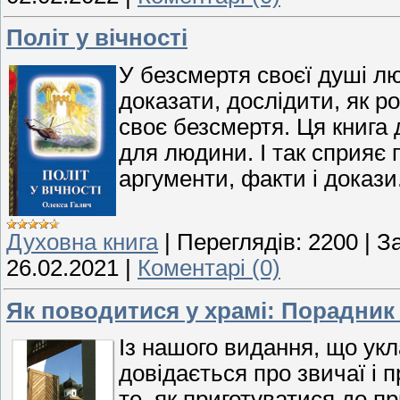
Політ у вічності
У безсмертя своєї душі лю
доказати, дослідити, як р
своє безсмертя. Ця книга 
для людини. І так сприяє
аргументи, факти і докази.
Духовна книга
|
Переглядів:
2200
|
З
26.02.2021
|
Коментарі (0)
Як поводитися у храмі: Порадни
Із нашого видання, що укл
довідається про звичаї і 
те, як приготуватися до п