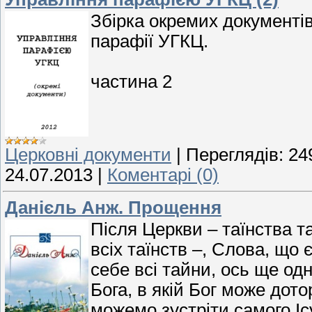
Збірка окремих документі
парафії УГКЦ.
частина 2
Церковні документи
|
Переглядів:
24
24.07.2013
|
Коментарі (0)
Данієль Анж. Прощення
Після Церкви – таїнства т
всіх таїнств –, Слова, що
себе всі тайни, ось ще од
Бога, в якій Бог може дото
можемо зустріти самого Ісу