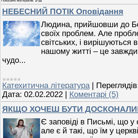
Показано матеріалів
:
1-12
НЕБЕСНИЙ ПОТІК Оповідання
Людина, прийшовши до Бог
своїх проблем. Але пробле
світських, і вирішуються 
нашому житті – це завжди
чудо...
Катехитична література
|
Переглядів
Дата:
02.02.2022
|
Коментарі (5)
ЯКЩО ХОЧЕШ БУТИ ДОСКОНАЛ
Є заповіді в Письмі, що 
але є й такі, що їм у церк