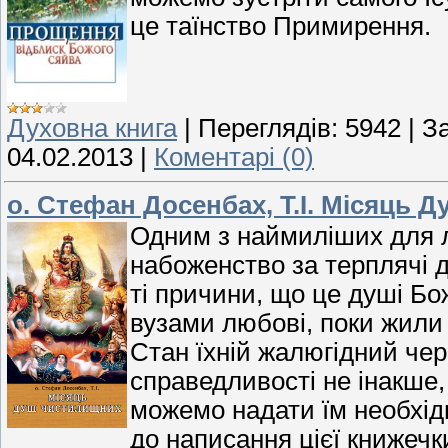
це таїнство Примирення.
Духовна книга
|
Переглядів:
5942
|
З
04.02.2013
|
Коментарі (0)
o. Стефан Досенбах, Т.І. Місяць
Одним з наймиліших для л
набоженство за терплячі д
ті причини, що це душі Бож
вузами любові, поки жили н
Стан їхній жалюгідний че
справедливості не інакше, 
можемо надати їм необхід
до написання цієї книжечк