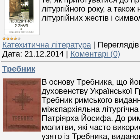
літургійного року, а тако
літургійних жестів і символ
Катехитична література
|
Переглядів
Дата:
21.12.2014
|
Коментарі (0)
Требник
В основу Требника, що йо
духовенству Української 
Требник римського видання
міжєпархіяльна літургічна
Патріярха Йосифа. До рим
молитви, які часто викор
узято із Требника, видано