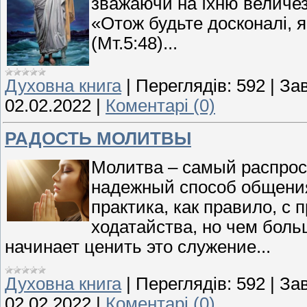
зважаючи на їхню величезн
«Отож будьте досконалі, 
(Мт.5:48)...
Духовна книга
|
Переглядів:
592
|
За
02.02.2022
|
Коментарі (0)
РАДОСТЬ МОЛИТВЫ
Молитва – самый распрос
надежный способ общения
практика, как правило, с 
ходатайства, но чем бол
начинает ценить это служение...
Духовна книга
|
Переглядів:
592
|
За
02.02.2022
|
Коментарі (0)