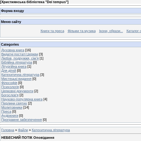
[
Християнська бібліотека "Dei tempus"
]
Форма входу
Меню сайту
Книги та преса
Фільми та музика
Ікони, образи...
Каталог 
Categories
Духовна книга
[16]
Видатні постаті Церкви
[3]
Любов, подружжя, сім’я
[1]
Біблійна література
[0]
Літургійна книга
[1]
Для дітей
[0]
Катехитична література
[3]
Мистецькі видання
[0]
Філософія
[0]
Психологія
[0]
Церковні документи
[2]
Богослов’я
[2]
Науково-популярна книга
[4]
Перлини святих
[2]
Молитовники
[14]
Преса
[0]
Аудіокниги
[0]
Програмне забезпечення
[0]
Головна
»
Файли
»
Катехитична література
НЕБЕСНИЙ ПОТІК Оповідання