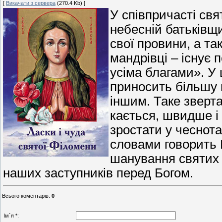
[
Викачати з сервера
(270.4 Kb) ]
У співпричасті свя
небесній батьківщи
свої провини, а т
мандрівці – існує 
усіма благами». У
приносить більшу 
іншим. Таке зверт
кається, швидше і 
зростати у чеснот
словами говорить 
шанування святих 
наших заступників перед Богом.
Всього коментарів
:
0
Ім`я *: