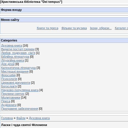
[
Християнська бібліотека "Dei tempus"
]
Форма входу
Меню сайту
Книги та преса
Фільми та музика
Ікони, образи...
Каталог 
Categories
Духовна книга
[16]
Видатні постаті Церкви
[3]
Любов, подружжя, сім’я
[1]
Біблійна література
[0]
Літургійна книга
[1]
Для дітей
[0]
Катехитична література
[3]
Мистецькі видання
[0]
Філософія
[0]
Психологія
[0]
Церковні документи
[2]
Богослов’я
[2]
Науково-популярна книга
[4]
Перлини святих
[2]
Молитовники
[14]
Преса
[0]
Аудіокниги
[0]
Програмне забезпечення
[0]
Головна
»
Файли
»
Духовна книга
Ласки і чуда святої Філомени