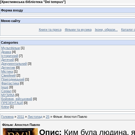
[
Християнська бібліотека "Dei tempus"
]
Форма входу
Меню сайту
Книги та преса
Фільми та музика
Ікони, образи...
Каталог 
Categories
Мультфільм
[1]
Драма
[4]
Історичний
[7]
Дитячий
[0]
Документальний
[3]
Детектив
[0]
Містика
[1]
Сімейний
[2]
Пригодницький
[1]
Фантастика
[0]
Інше
[0]
Серіал
[1]
МУЗИКА
[0]
Бойовик, військовий
[0]
ПРЕЗЕНТАЦІЇ
[0]
Кліпи
[1]
Головна
»
2011
»
Листопад
»
25
» Фільм: Апостол Павло
Фільм: Апостол Павло
Опис:
Ким була людина, як