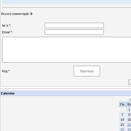
Всього коментарів
:
0
Ім`я *:
Email *:
Код *:
Calendar
«
Пн
Вт
1
7
8
14
15
21
22
28
29