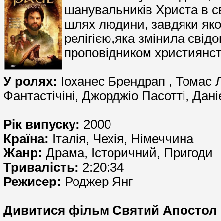
шанувальників Христа в с
шлях людини, завдяки яко
релігією,яка змінила свідо
проповідником християнств
У ролях:
Іоханес Брендрап , Томас 
Фантастічіні, Джорджіо Пасотті, Дан
Рік випуску:
2000
Країна:
Італія, Чехія, Німеччина
Жанр:
Драма, Історичний, Пригоди
Тривалість:
2:20:34
Режисер:
Роджер Янг
Дивитися фільм Святий Апостол