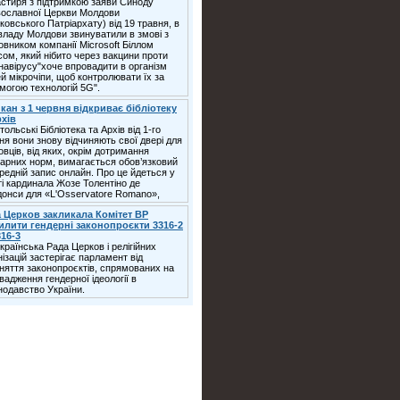
стиря з підтримкою заяви Синоду
ославної Церкви Молдови
ковського Патріархату) від 19 травня, в
 владу Молдови звинуватили в змові з
овником компанії Microsoft Біллом
сом, який нібито через вакцини проти
навірусу"хоче впровадити в організм
й мікрочіпи, щоб контролювати їх за
могою технологій 5G".
кан з 1 червня відкриває бібліотеку
рхів
ольські Бібліотека та Архів від 1-го
ня вони знову відчиняють свої двері для
овців, від яких, окрім дотримання
тарних норм, вимагається обов’язковий
редній запис онлайн. Про це йдеться у
ті кардинала Жозе Толентіно де
онси для «L'Osservatore Romano»,
 Церков закликала Комітет ВР
илити гендерні законопроєкти 3316-2
316-3
країнська Рада Церков і релігійних
нізацій застерігає парламент від
няття законопроєктів, спрямованих на
вадження гендерної ідеології в
нодавство України.