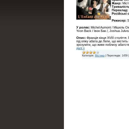
Жанр:
Міст
Тривалість
Переклад:
Російські 
Режисер:
S
У ролях:
Michel Aumont / Мішель Омо
Yvon Back / Івон Бак /, Joshua Julvez
Опис:
Франція кінця XVIII століття.
під опіку абата де Лепе, що містить
зрозуміти, що живе поблизу абатств
далі »
Категорія:
Містика
|
Переглядів:
1459