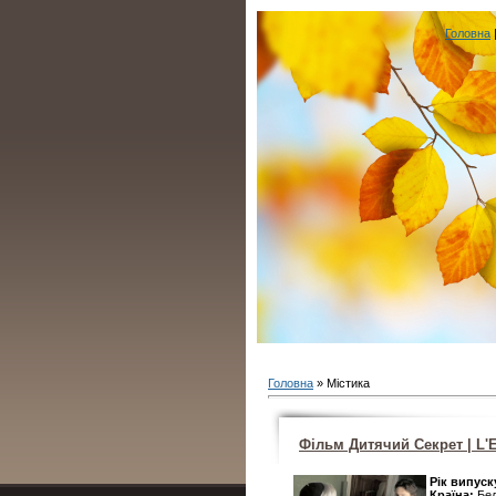
Головна
Головна
»
Містика
Фільм Дитячий Секрет | L'En
Рік випуск
Країна:
Бел