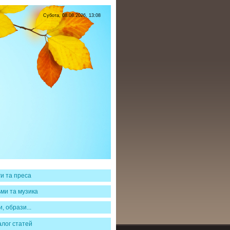
Субота, 08.08.2026, 13:08
ги та преса
ьми та музика
и, образи...
алог статей