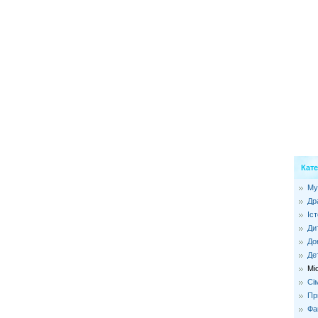
Кате
Му
Др
Іс
Ди
До
Де
Мі
Сі
Пр
Фа