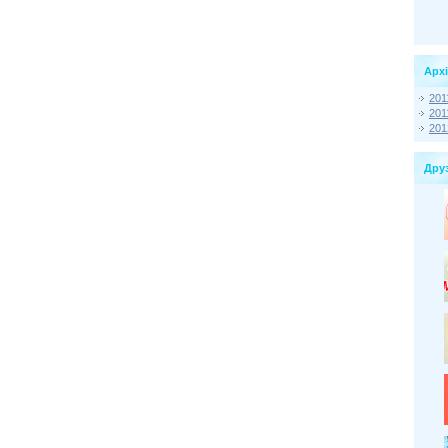
Архі
201
201
201
Друз