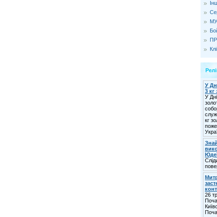
Ін
Се
МУ
Бо
ПР
Кл
Релі
У Дн
3 кг
У Дн
золо
собо
служ
кг з
поже
Укра
Знай
вико
Юде
Слід
пове
Мит
заст
кон
26 т
Поча
Київ
Поча