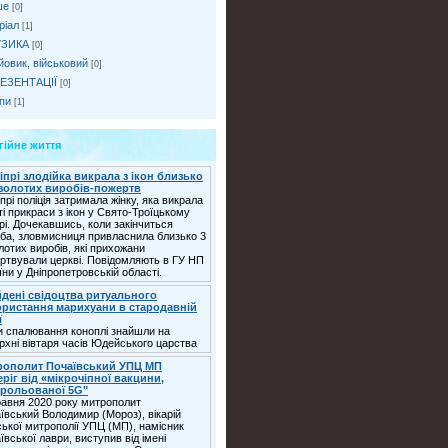
ше
[0]
ріал
[1]
ЗИКА
[0]
йовик, військовий
[0]
ЕЗЕНТАЦІЇ
[0]
іпи
[1]
гійне життя
іпрі злодійка викрала з ікон близько
 золотих виробів-пожертв
іпрі поліція затримала жінку, яка викрала
ті прикраси з ікон у Свято-Троїцькому
рі. Дочекавшись, коли закінчиться
ба, зловмисниця привласнила близько 3
олотих виробів, які прихожани
ртвували церкві. Повідомляють в ГУ НП
їни у Дніпропетровській області.
дені свідоцтва ритуального
ристання марихуани в стародавній
ї
и спалювання коноплі знайшли на
рхні вівтаря часів Юдейського царства
рополит Почаївський УПЦ МП
еріг від «мікрочіпної вакцини,
трольованої 5G"
равня 2020 року митрополит
ївський Володимир (Мороз), вікарій
ської митрополії УПЦ (МП), намісник
ївської лаври, виступив від імені