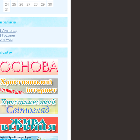
24
25
26
27
28
29
30
31
в записів
1 Листопад
1 Грудень
2 Лютий
і сайту