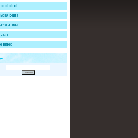
овні пісні
ьова книга
исати нам
 сайт
е відео
ук