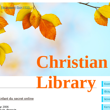
|
Реєстрація
|
Вхід
|
RSS
Christian
Library
Кни
Філ
fant du secret online
Ікон
Кат
у:
2006
ьгія, Франція