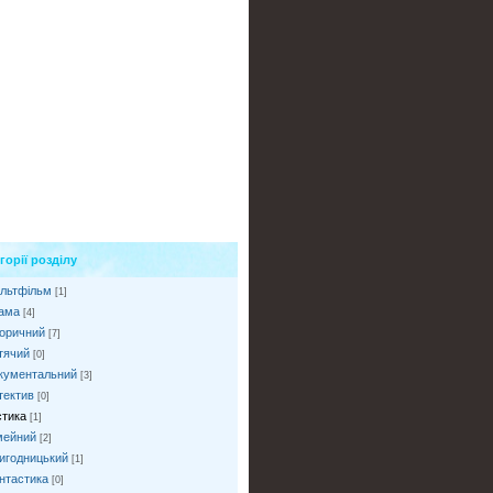
горії розділу
льтфільм
[1]
ама
[4]
торичний
[7]
тячий
[0]
кументальний
[3]
тектив
[0]
стика
[1]
мейний
[2]
игодницький
[1]
нтастика
[0]