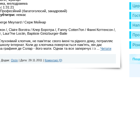
ика, мелодрамма
Церк
:
1:31:21
Професійний (багатоголосий, закадровий)
субтитри:
немає
Гост
erge Meynard / Серж Мейнар
Нап
н /, Claire Borotra / Клер Боротра /, Fanny Cotten?on / Фанні Коттенсон /,
, Laur?ne Loctin, Baptiste Gintzburger-Batle
Про
 Глухонімий хлопчик, не пам'ятає свого імені та рідного дому, потрапляє
Різн
 школу-інтернат. Коли до хлопчика повертається пам'ять, він дає
а графиня де Солар - його мати. Однак та все заперечує і з
...
Читати
Пош
|
Додав:
Ostin
|
Дата:
29.11.2011
|
Коментарі (0)