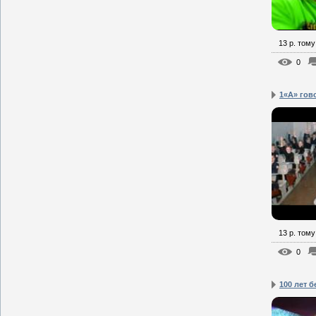
13 р. тому
0
1«А» гов
13 р. тому
0
100 лет б