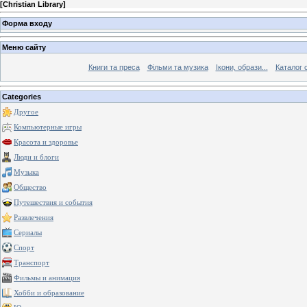
[
Christian Library
]
Форма входу
Меню сайту
Книги та преса
Фільми та музика
Ікони, образи...
Каталог 
Categories
Другое
Компьютерные игры
Красота и здоровье
Люди и блоги
Музыка
Общество
Путешествия и события
Развлечения
Сериалы
Спорт
Транспорт
Фильмы и анимация
Хобби и образование