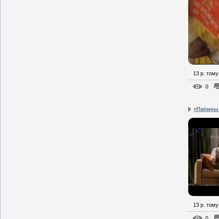
13 р. тому
0
«Папины д
13 р. тому
0