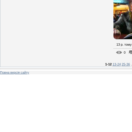
13 р. тому
0
1-12
13-24
25-36
.
Повна версія сайту