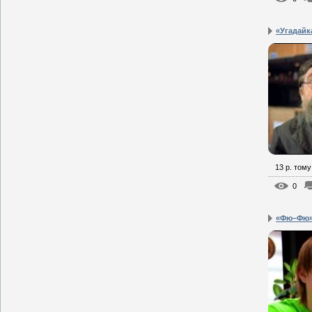
«Угадайк
13 р. тому
0
«Фю–Фю» 