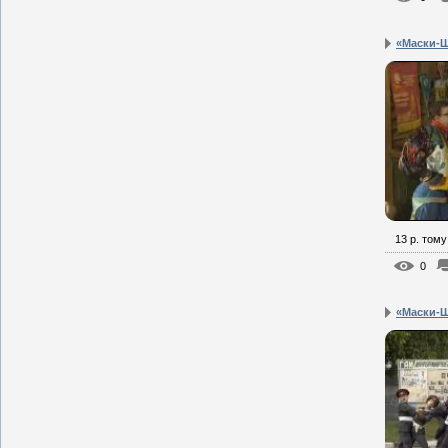
«Маски-Ш
13 р. тому
0
«Маски-Ш