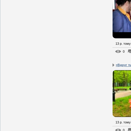
13 р. тому
0
«Вдруг т
13 р. тому
0