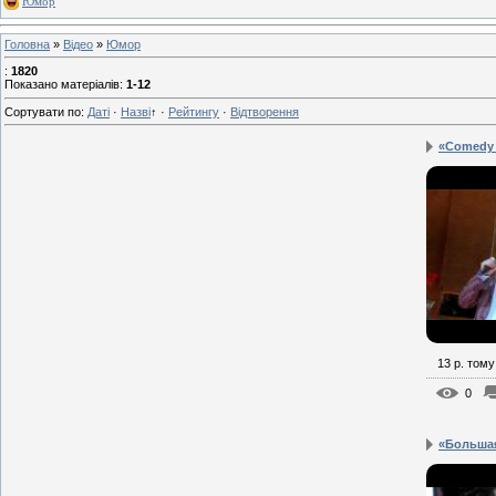
Юмор
Головна
»
Відео
»
Юмор
:
1820
Показано матеріалів
:
1-12
Сортувати по
:
Даті
·
Назві
↑
·
Рейтингу
·
Відтворення
«Comedy C
13 р. тому
0
«Большая 