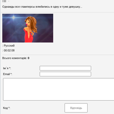
:
Однажды все гламперсы влюбились в одну и туже девушку...
: Русский
: 00:02:08
Всього коментарів
:
0
Ім`я *:
Email *:
Код *: