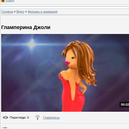
Юмор
Головна
»
Відео
»
Фильмы и анимация
Гламперина Джоли
00:02
Перегляди
: 0
Гламперсы