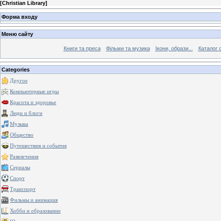
[
Christian Library
]
Форма входу
Меню сайту
Книги та преса
Фільми та музика
Ікони, образи...
Каталог 
Categories
Другое
Компьютерные игры
Красота и здоровье
Люди и блоги
Музыка
Общество
Путешествия и события
Развлечения
Сериалы
Спорт
Транспорт
Фильмы и анимация
Хобби и образование