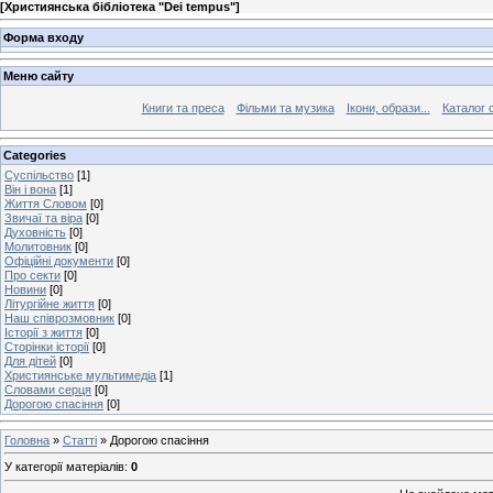
[
Християнська бібліотека "Dei tempus"
]
Форма входу
Меню сайту
Книги та преса
Фільми та музика
Ікони, образи...
Каталог 
Categories
Cуспільство
[1]
Він і вона
[1]
Життя Словом
[0]
Звичаї та віра
[0]
Духовність
[0]
Молитовник
[0]
Офіційні документи
[0]
Про секти
[0]
Новини
[0]
Літургійне життя
[0]
Наш співрозмовник
[0]
Історії з життя
[0]
Сторінки історії
[0]
Для дітей
[0]
Християнське мультимедіа
[1]
Словами серця
[0]
Дорогою спасіння
[0]
Головна
»
Статті
» Дорогою спасіння
У категорії матеріалів
:
0