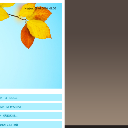
Неділя, 09.08.2026, 08:56
ги та преса
ьми та музика
и, образи...
алог статей