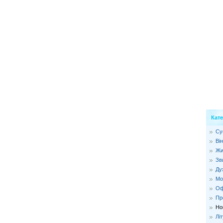
Кате
Cу
Він
Жи
Зв
Ду
Мо
Оф
Пр
Но
Лі