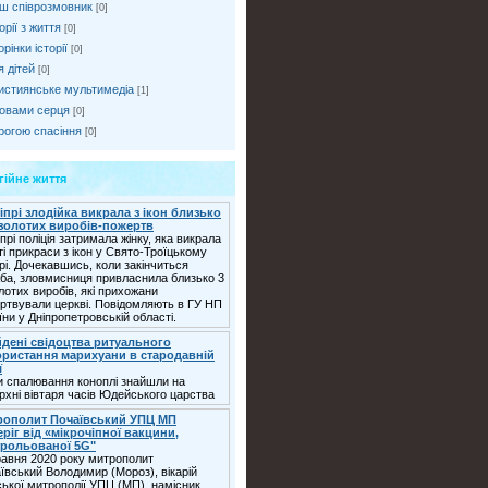
ш співрозмовник
[0]
орії з життя
[0]
рінки історії
[0]
я дітей
[0]
истиянське мультимедіа
[1]
овами серця
[0]
рогою спасіння
[0]
гійне життя
іпрі злодійка викрала з ікон близько
 золотих виробів-пожертв
іпрі поліція затримала жінку, яка викрала
ті прикраси з ікон у Свято-Троїцькому
рі. Дочекавшись, коли закінчиться
ба, зловмисниця привласнила близько 3
олотих виробів, які прихожани
ртвували церкві. Повідомляють в ГУ НП
їни у Дніпропетровській області.
дені свідоцтва ритуального
ристання марихуани в стародавній
ї
и спалювання коноплі знайшли на
рхні вівтаря часів Юдейського царства
рополит Почаївський УПЦ МП
еріг від «мікрочіпної вакцини,
трольованої 5G"
равня 2020 року митрополит
ївський Володимир (Мороз), вікарій
ської митрополії УПЦ (МП), намісник